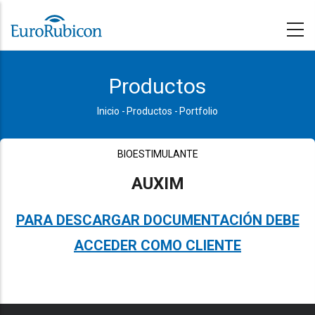
Pasar
al
contenido
principal
Productos
Inicio
-
Productos
-
Portfolio
Sobrescribir
enlaces
BIOESTIMULANTE
de
AUXIM
ayuda
a
PARA DESCARGAR DOCUMENTACIÓN DEBE
la
ACCEDER COMO CLIENTE
navegación